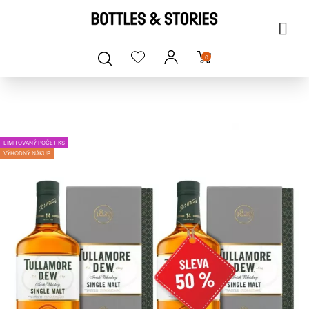
0
LIMITOVANÝ POČET KS
VÝHODNÝ NÁKUP