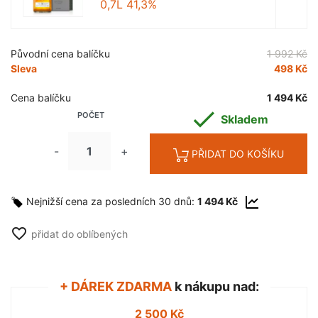
0,7L 41,3%
Původní cena balíčku
1 992 Kč
Sleva
498 Kč
Cena balíčku
1 494 Kč

POČET
Skladem
-
+
PŘIDAT DO KOŠÍKU
Nejnižší cena za posledních 30 dnů:
1 494 Kč
favorite_border
přidat do oblíbených
+ DÁREK ZDARMA
k nákupu nad:
2 500 Kč