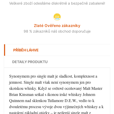
Veškeré zboží odesíláme diskrétně a bezpečně zabalené!
Zlaté Ověřeno zákazníky
98 % zákazníků náš obchod doporučuje
PŘÍBĚH LÁHVE
DETAILY PRODUKTU
Synonymem pro single malt je sladkost, komplexnost a
jemnost. Single malt však není synonymem jen pro
skotskou whisky. Když se světově oceňovaný Malt Master
Brian Kinsman setkal s ikonou irské whiskey Johnem
Quinnem nad sklenkou Tullamore D.E.W., vedlo to k
dvouletému procesu vývoje dvou výjimečných whiskey a k
nastolení základní otázky – je nejlepší single malt z