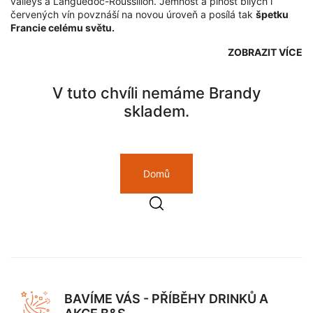
valleys a Languedoc-Roussillon. Jemnost a plnost bílých i
červených vín povznáší na novou úroveň a posílá tak
špetku
Francie celému světu.
ZOBRAZIT VÍCE
V tuto chvíli nemáme Brandy
skladem.
Domů
BAVÍME VÁS - PŘÍBĚHY DRINKŮ A