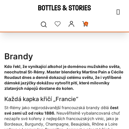
0
Brandy
Kdo řekl, že vynikající alkohol je doménou mužského světa,
neochutnal St-Rémy. Master blenderky Martine Pain a Cécile
Roudaut dnes a denně dokazují celému světu, že i vytříbené
dámské jazýčky dokážou vytvořit pití, které milovníky
zlatavých nápojů dostane do kolen.
Každá kapka křičí „Francie“
St-Rémy jako nejprodávanější francouzská brandy dělá
čest
své zemi už od roku 1886.
Neuvěřitelně vybalancovaná chuť
nezapře své kořeny z nejlepších francouzských vinic, jako je
Bordeaux, Burgundy, Champagne, Beaujolais, Rhône a Loire