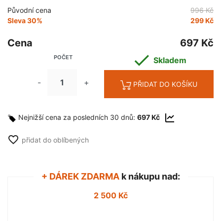
Původní cena
996 Kč
Sleva 30%
299 Kč
Cena
697 Kč

POČET
Skladem
-
+
PŘIDAT DO KOŠÍKU
Nejnižší cena za posledních 30 dnů:
697 Kč
favorite_border
přidat do oblíbených
+ DÁREK ZDARMA
k nákupu nad:
2 500 Kč