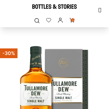
0
-30%