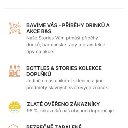
BAVÍME VÁS - PŘÍBĚHY DRINKŮ A
AKCE B&S
Naše Stories Vám přináší příběhy
drinků, barmanské rady a pravidelné
tipy na akce.
BOTTLES & STORIES KOLEKCE
DOPLŇKŮ
Jedině u nás unikátní sklenice a jiné
předměty slavných světových značek.
ZLATÉ OVĚŘENO ZÁKAZNÍKY
98 % zákazníků náš obchod doporučuje
BEZPEČNĚ ZABALENÉ