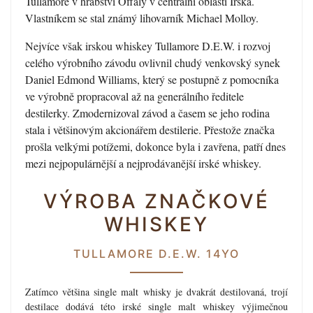
Tullamore v hrabství Offaly v centrální oblasti Irska.
Vlastníkem se stal známý lihovarník Michael Molloy.
Nejvíce však irskou whiskey Tullamore D.E.W. i rozvoj
celého výrobního závodu ovlivnil chudý venkovský synek
Daniel Edmond Williams, který se postupně z pomocníka
ve výrobně propracoval až na generálního ředitele
destilerky. Zmodernizoval závod a časem se jeho rodina
stala i většinovým akcionářem destilerie. Přestože značka
prošla velkými potížemi, dokonce byla i zavřena, patří dnes
mezi nejpopulárnější a nejprodávanější irské whiskey.
VÝROBA ZNAČKOVÉ
WHISKEY
TULLAMORE D.E.W. 14YO
Zatímco většina single malt whisky je dvakrát destilovaná, trojí
destilace dodává této irské single malt whiskey výjimečnou