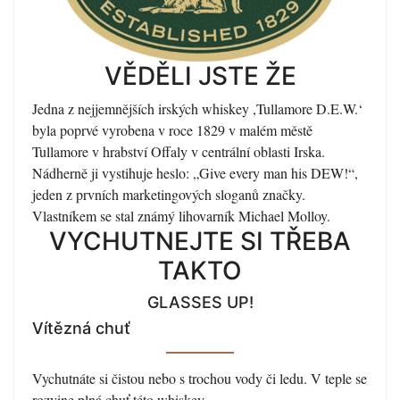
VĚDĚLI JSTE ŽE
Jedna z nejjemnějších irských whiskey ,Tullamore D.E.W.‘
byla poprvé vyrobena v roce 1829 v malém městě
Tullamore v hrabství Offaly v centrální oblasti Irska.
Nádherně ji vystihuje heslo: „Give every man his DEW!“,
jeden z prvních marketingových sloganů značky.
Vlastníkem se stal známý lihovarník Michael Molloy.
VYCHUTNEJTE SI TŘEBA
TAKTO
GLASSES UP!
Vítězná chuť
Vychutnáte si čistou nebo s trochou vody či ledu. V teple se
rozvine plná chuť této whiskey.