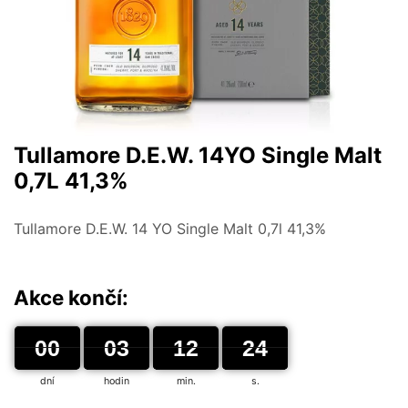
Tullamore D.E.W. 14YO Single Malt
0,7L 41,3%
Tullamore D.E.W. 14 YO Single Malt 0,7l 41,3%
Akce končí:
00
00
00
03
03
00
12
12
00
23
24
24
dní
hodin
min.
s.