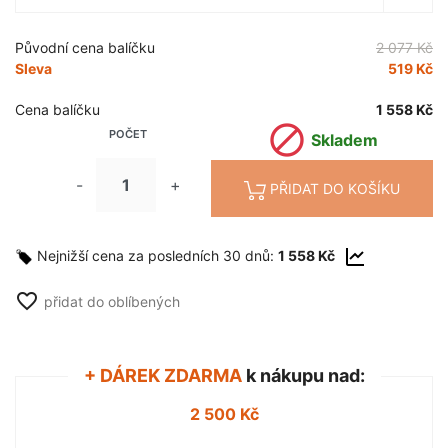
Původní cena balíčku
2 077 Kč
Sleva
519 Kč
Cena balíčku
1 558 Kč

POČET
Skladem
-
+
PŘIDAT DO KOŠÍKU
Nejnižší cena za posledních 30 dnů:
1 558 Kč
favorite_border
přidat do oblíbených
+ DÁREK ZDARMA
k nákupu nad:
2 500 Kč