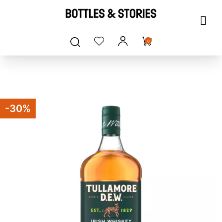
0
-30%