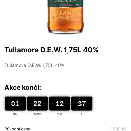
Tullamore D.E.W. 1,75L 40%
Tullamore D.E.W. 1,75L 40%
Akce končí:
01
01
00
22
22
00
12
12
00
36
37
36
dní
hodin
min.
s.
Původní cena
1 038 Kč