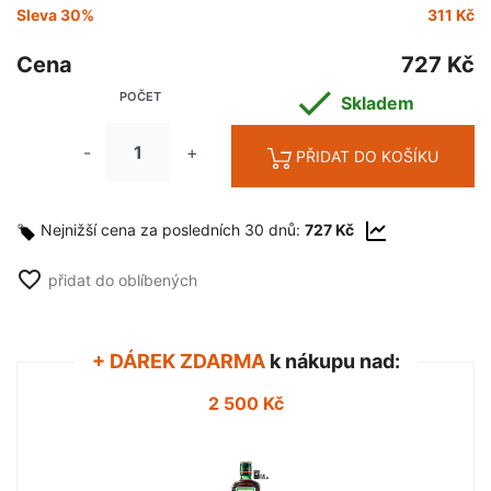
Sleva 30%
311 Kč
Cena
727 Kč

POČET
Skladem
-
+
PŘIDAT DO KOŠÍKU
Nejnižší cena za posledních 30 dnů:
727 Kč
favorite_border
přidat do oblíbených
+ DÁREK ZDARMA
k nákupu nad:
2 500 Kč