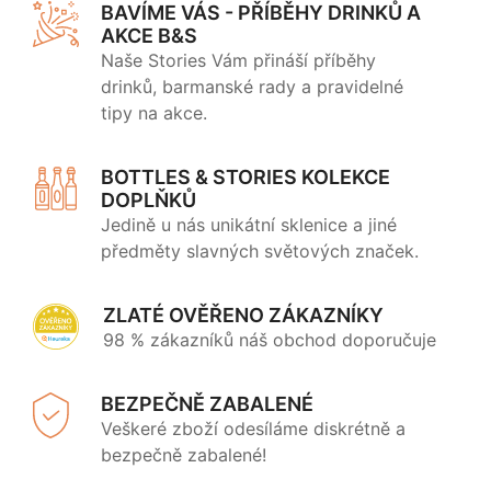
BAVÍME VÁS - PŘÍBĚHY DRINKŮ A
AKCE B&S
Naše Stories Vám přináší příběhy
drinků, barmanské rady a pravidelné
tipy na akce.
BOTTLES & STORIES KOLEKCE
DOPLŇKŮ
Jedině u nás unikátní sklenice a jiné
předměty slavných světových značek.
ZLATÉ OVĚŘENO ZÁKAZNÍKY
98 % zákazníků náš obchod doporučuje
BEZPEČNĚ ZABALENÉ
Veškeré zboží odesíláme diskrétně a
bezpečně zabalené!