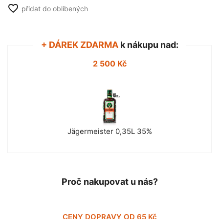
favorite_border
přidat do oblíbených
+ DÁREK ZDARMA
k nákupu nad:
2 500 Kč
Jägermeister 0,35L 35%
Proč nakupovat u nás?
CENY DOPRAVY OD 65 Kč