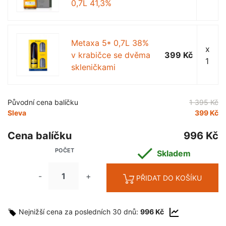
0,7L 41,3%
Metaxa 5* 0,7L 38%
x
v krabičce se dvěma
399 Kč
1
skleničkami
Původní cena balíčku
1 395 Kč
Sleva
399 Kč
Cena balíčku
996 Kč

POČET
Skladem
-
+
PŘIDAT DO KOŠÍKU
Nejnižší cena za posledních 30 dnů:
996 Kč