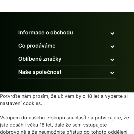
Informace o obchodu
Co prodáváme
Oblíbené značky
Naše společnost
Potvrďte nám prosím, že už vám bylo 18 let a vyberte si
nastavení cookies.
Vstupem do našeho e-shopu souhlasíte a potvrzujete, že
jste dosáhli věku 18 let, dále že sem vstupujete
dobrovolně a že neumožníte přístup do tohoto oddělení