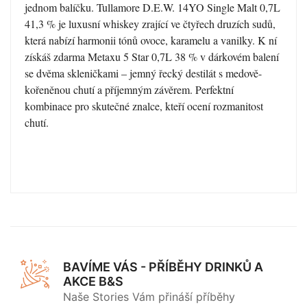
jednom balíčku. Tullamore D.E.W. 14YO Single Malt 0,7L
41,3 % je luxusní whiskey zrající ve čtyřech druzích sudů,
která nabízí harmonii tónů ovoce, karamelu a vanilky. K ní
získáš zdarma Metaxu 5 Star 0,7L 38 % v dárkovém balení
se dvěma skleničkami – jemný řecký destilát s medově-
kořeněnou chutí a příjemným závěrem. Perfektní
kombinace pro skutečné znalce, kteří ocení rozmanitost
chutí.
BAVÍME VÁS - PŘÍBĚHY DRINKŮ A
AKCE B&S
Naše Stories Vám přináší příběhy