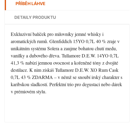
PŘÍBĚH LÁHVE
DETAILY PRODUKTU
Exkluzivní balíček pro milovníky jemné whisky i
aromatických rumů. Glenfiddich 15YO 0,7L 40 % zraje v
unikátním systému Solera a zaujme bohatou chutí medu,
vanilky a dubového dřeva. Tullamore D.E.W. 14YO 0,7L
41,3 % nabízí jemnou ovocnost a kořeněné tóny z dvojité
destilace. K nim získáš Tullamore D.E.W. XO Rum Cask
0,7L 43 % ZDARMA – v němž se snoubí irský charakter s
karibskou sladkostí. Perfektní trio pro degustaci nebo dárek
v prémiovém stylu.