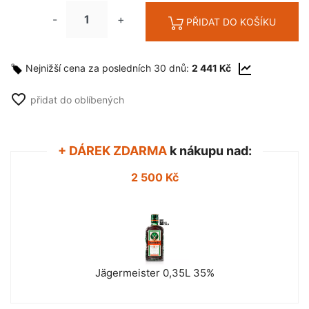
-
+
PŘIDAT DO KOŠÍKU
Nejnižší cena za posledních 30 dnů:
2 441 Kč
favorite_border
přidat do oblíbených
+ DÁREK ZDARMA
k nákupu nad:
2 500 Kč
Jägermeister 0,35L 35%