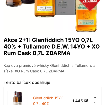
Akce 2+1: Glenfiddich 15YO 0,7L
40% + Tullamore D.E.W. 14YO + XO
Rum Cask 0,7L ZDARMA
Kup dva prémiové whisky Glenfiddich a Tullamore a
získej XO Rum Cask 0,7L ZDARMA!
Tento balíček obsahuje
Glenfiddich 15YO
x
1 445 Kč
0,7L 40%
1