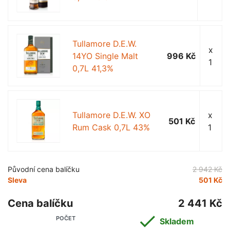
Tullamore D.E.W.
x
14YO Single Malt
996 Kč
1
0,7L 41,3%
Tullamore D.E.W. XO
x
501 Kč
Rum Cask 0,7L 43%
1
Původní cena balíčku
2 942 Kč
Sleva
501 Kč
Cena balíčku
2 441 Kč

POČET
Skladem