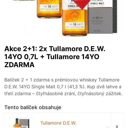
Akce 2+1: 2x Tullamore D.E.W.
14YO 0,7L + Tullamore 14YO
ZDARMA
Balíček 2 + 1 zdarma s prémiovou whiskey Tullamore
D.E.W. 14YO Single Malt 0,7 l (41,3 %). Kup dvě lahve a
třetí zdarma – čtyřnásobné zrání, čtyřnásobný zážitek.
Tento balíček obsahuje
Tullamore D.E.W.
x