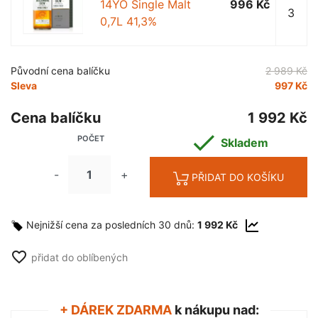
14YO Single Malt
996 Kč
3
0,7L 41,3%
Původní cena balíčku
2 989 Kč
Sleva
997 Kč
Cena balíčku
1 992 Kč

POČET
Skladem
-
+
PŘIDAT DO KOŠÍKU
Nejnižší cena za posledních 30 dnů:
1 992 Kč
favorite_border
přidat do oblíbených
+ DÁREK ZDARMA
k nákupu nad: