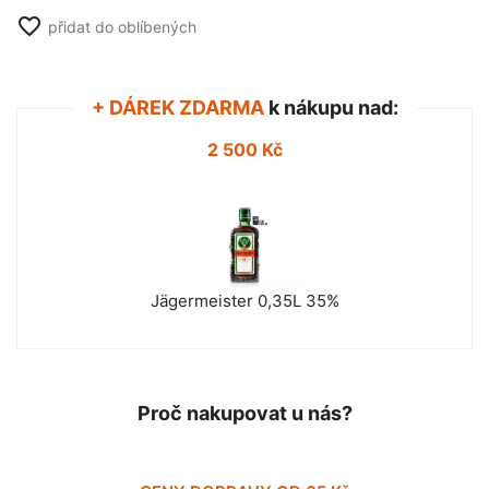
favorite_border
přidat do oblíbených
+ DÁREK ZDARMA
k nákupu nad:
2 500 Kč
Jägermeister 0,35L 35%
Proč nakupovat u nás?