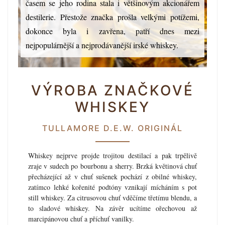
časem se jeho rodina stala i většinovým akcionářem
destilerie. Přestože značka prošla velkými potížemi,
dokonce byla i zavřena, patří dnes mezi
nejpopulárnější a nejprodávanější irské whiskey.
VÝROBA ZNAČKOVÉ
WHISKEY
TULLAMORE D.E.W. ORIGINÁL
Whiskey nejprve projde trojitou destilací a pak trpělivě
zraje v sudech po bourbonu a sherry. Brzká květinová chuť
přecházející až v chuť sušenek pochází z obilné whiskey,
zatímco lehké kořenité podtóny vznikají mícháním s pot
still whiskey. Za citrusovou chuť vděčíme třetímu blendu, a
to sladové whiskey. Na závěr ucítíme ořechovou až
marcipánovou chuť a příchuť vanilky.