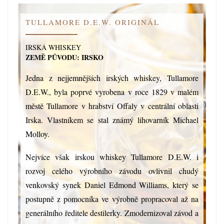
TULLAMORE D.E.W. ORIGINÁL
IRSKÁ WHISKEY
ZEMĚ PŮVODU: IRSKO
Jedna z nejjemnějších irských whiskey, Tullamore
D.E.W., byla poprvé vyrobena v roce 1829 v malém
městě Tullamore v hrabství Offaly v centrální oblasti
Irska. Vlastníkem se stal známý lihovarník Michael
Molloy.
Nejvíce však irskou whiskey Tullamore D.E.W. i
rozvoj celého výrobního závodu ovlivnil chudý
venkovský synek Daniel Edmond Williams, který se
postupně z pomocníka ve výrobně propracoval až na
generálního ředitele destilerky. Zmodernizoval závod a