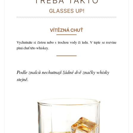
TŘEBA TAKTO
GLASSES UP!
VÍTĚZNÁ CHUŤ
Vychutnáte si čistou nebo s trochou vody či ledu. V teple se rozvine
plná chuť této whiskey.
Podle znalců nechutnají žádné dvě značky whisky
stejně.