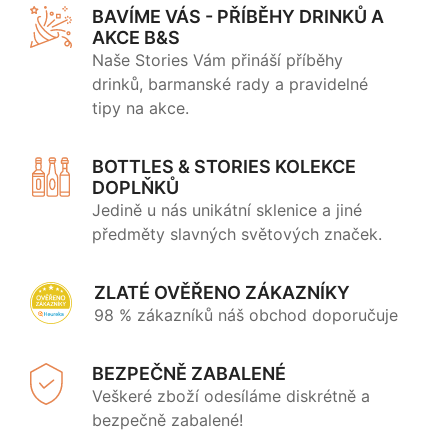
BAVÍME VÁS - PŘÍBĚHY DRINKŮ A
AKCE B&S
Naše Stories Vám přináší příběhy
drinků, barmanské rady a pravidelné
tipy na akce.
BOTTLES & STORIES KOLEKCE
DOPLŇKŮ
Jedině u nás unikátní sklenice a jiné
předměty slavných světových značek.
ZLATÉ OVĚŘENO ZÁKAZNÍKY
98 % zákazníků náš obchod doporučuje
BEZPEČNĚ ZABALENÉ
Veškeré zboží odesíláme diskrétně a
bezpečně zabalené!