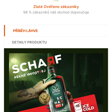
Zlaté Ověřeno zákazníky
98 % zákazníků náš obchod doporučuje
PŘÍBĚH LÁHVE
DETAILY PRODUKTU