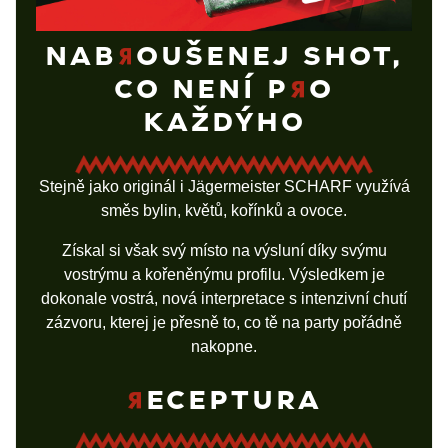
NAB
OUŠENEJ SHOT,
CO NENÍ P
O
KAŽDÝHO
Stejně jako originál i Jägermeister SCHARF využívá
směs bylin, květů, kořínků a ovoce.
Získal si však svý místo na výsluní díky svýmu
vostrýmu a kořeněnýmu profilu. Výsledkem je
dokonale vostrá, nová interpretace s intenzivní chutí
zázvoru, kterej je přesně to, co tě na party pořádně
nakopne.
ECEPTURA