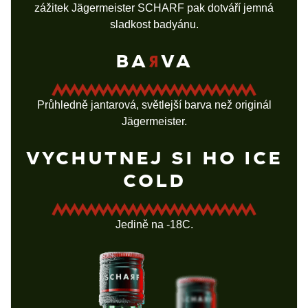
zážitek Jägermeister SCHARF pak dotváří jemná
sladkost badyánu.
BA
VA
Průhledně jantarová, světlejší barva než originál
Jägermeister.
VYCHUTNEJ SI HO ICE
COLD
Jedině na -18C.