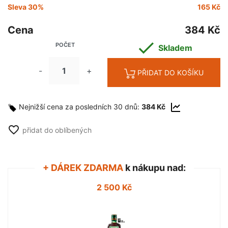
Sleva 30%
165 Kč
Cena
384 Kč

POČET
Skladem
-
+
PŘIDAT DO KOŠÍKU
Nejnižší cena za posledních 30 dnů:
384 Kč
favorite_border
přidat do oblíbených
+ DÁREK ZDARMA
k nákupu nad:
2 500 Kč