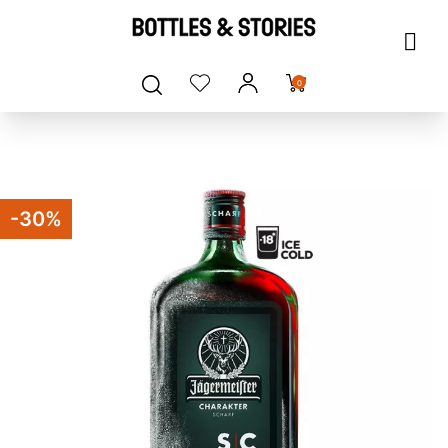
0
-30%