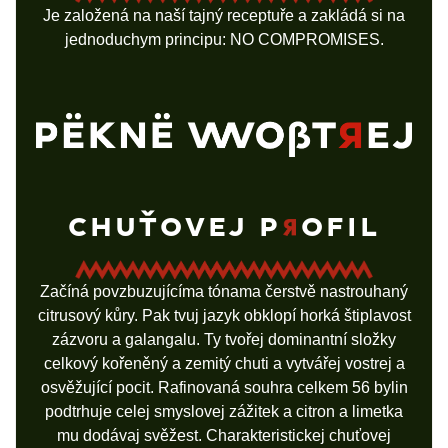
Je založená na naší tajný receptuře a zakládá si na
jednoduchym principu: NO COMPROMISES.
CHUŤOVEJ P
OFIL
Začíná povzbuzujícíma tónama čerstvě nastrouhaný
citrusový kůry. Pak tvuj jazyk obklopí horká štiplavost
zázvoru a galangalu. Ty tvořej dominantní složky
celkový kořeněný a zemitý chuti a vytvářej vostrej a
osvěžující pocit. Rafinovaná souhra celkem 56 bylin
podtrhuje celej smyslovej zážitek a citron a limetka
mu dodávaj svěžest. Charakteristickej chuťovej