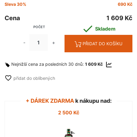
Sleva 30%
690 Kč
Cena
1 609 Kč

POČET
Skladem
-
+
PŘIDAT DO KOŠÍKU
Nejnižší cena za posledních 30 dnů:
1 609 Kč
favorite_border
přidat do oblíbených
+ DÁREK ZDARMA
k nákupu nad:
2 500 Kč