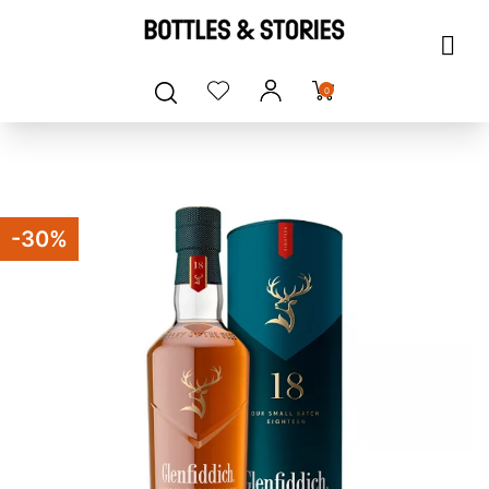
0
-30%