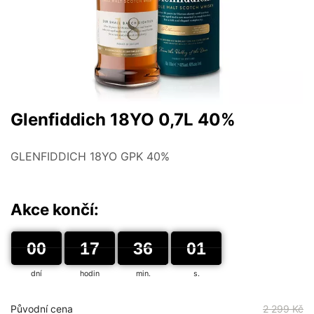
Glenfiddich 18YO 0,7L 40%
GLENFIDDICH 18YO GPK 40%
Akce končí:
00
00
00
17
17
00
36
36
00
00
01
01
dní
hodin
min.
s.
Původní cena
2 299 Kč