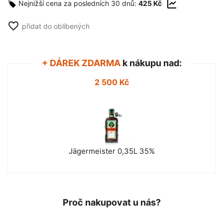
Nejnižší cena za posledních 30 dnů:
425 Kč
favorite_border
přidat do oblíbených
+ DÁREK ZDARMA
k nákupu nad:
2 500 Kč
Jägermeister 0,35L 35%
Proč nakupovat u nás?