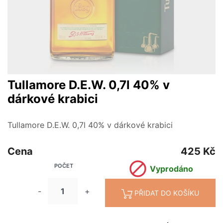
Tullamore D.E.W. 0,7l 40% v
dárkové krabici
Tullamore D.E.W. 0,7l 40% v dárkové krabici
Cena
425 Kč

POČET
Vyprodáno
-
+
PŘIDAT DO KOŠÍKU