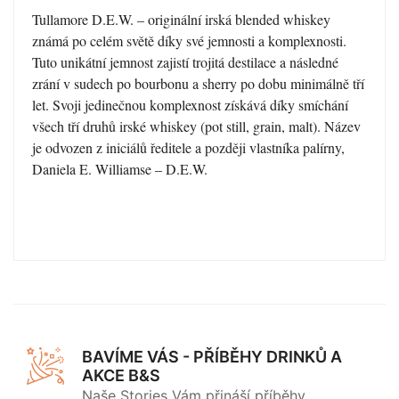
Tullamore D.E.W. – originální irská blended whiskey
známá po celém světě díky své jemnosti a komplexnosti.
Tuto unikátní jemnost zajistí trojitá destilace a následné
zrání v sudech po bourbonu a sherry po dobu minimálně tří
let. Svoji jedinečnou komplexnost získává díky smíchání
všech tří druhů irské whiskey (pot still, grain, malt). Název
je odvozen z iniciálů ředitele a později vlastníka palírny,
Daniela E. Williamse – D.E.W.
BAVÍME VÁS - PŘÍBĚHY DRINKŮ A
AKCE B&S
Naše Stories Vám přináší příběhy