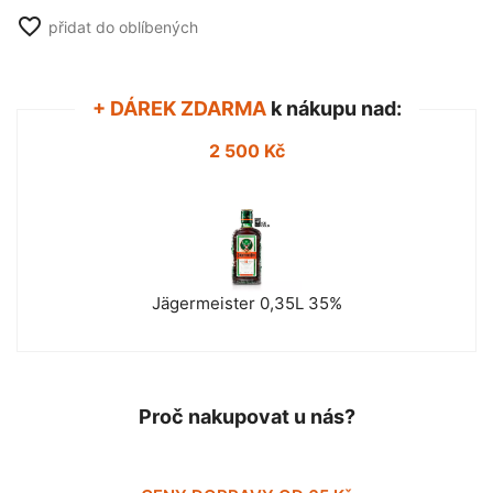
favorite_border
přidat do oblíbených
+ DÁREK ZDARMA
k nákupu nad:
2 500 Kč
Jägermeister 0,35L 35%
Proč nakupovat u nás?