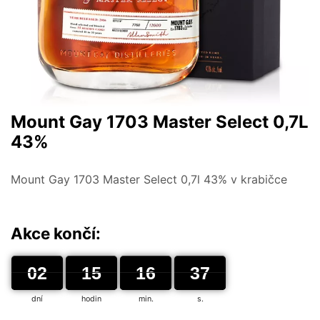
Mount Gay 1703 Master Select 0,7L
43%
Mount Gay 1703 Master Select 0,7l 43% v krabičce
Akce končí:
02
02
00
15
15
00
16
16
00
36
37
37
dní
hodin
min.
s.