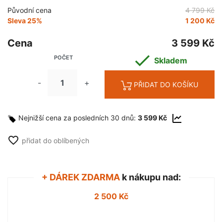
Původní cena
4 799 Kč
Sleva 25%
1 200 Kč
Cena
3 599 Kč

POČET
Skladem
-
+
PŘIDAT DO KOŠÍKU
Nejnižší cena za posledních 30 dnů:
3 599 Kč
favorite_border
přidat do oblíbených
+ DÁREK ZDARMA
k nákupu nad:
2 500 Kč