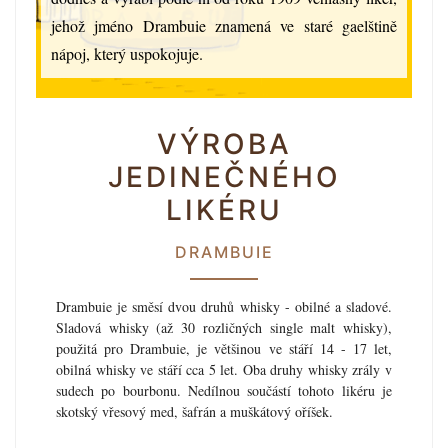
jehož jméno Drambuie znamená ve staré gaelštině
nápoj, který uspokojuje.
VÝROBA
JEDINEČNÉHO
LIKÉRU
DRAMBUIE
Drambuie je směsí dvou druhů whisky - obilné a sladové.
Sladová whisky (až 30 rozličných single malt whisky),
použitá pro Drambuie, je většinou ve stáří 14 - 17 let,
obilná whisky ve stáří cca 5 let. Oba druhy whisky zrály v
sudech po bourbonu. Nedílnou součástí tohoto likéru je
skotský vřesový med, šafrán a muškátový oříšek.