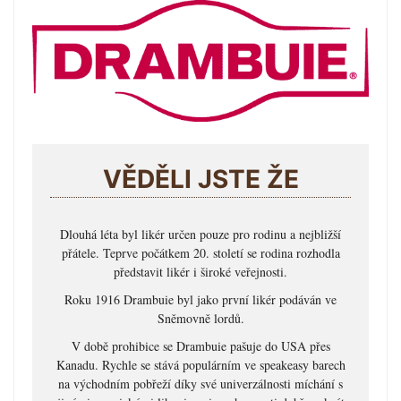
VĚDĚLI JSTE ŽE
Dlouhá léta byl likér určen pouze pro rodinu a nejbližší
přátele. Teprve počátkem 20. století se rodina rozhodla
představit likér i široké veřejnosti.
Roku 1916 Drambuie byl jako první likér podáván ve
Sněmovně lordů.
V době prohibice se Drambuie pašuje do USA přes
Kanadu. Rychle se stává populárním ve speakeasy barech
na východním pobřeží díky své univerzálnosti míchání s