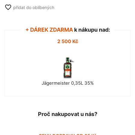
favorite_border
přidat do oblíbených
+ DÁREK ZDARMA
k nákupu nad:
2 500 Kč
Jägermeister 0,35L 35%
Proč nakupovat u nás?