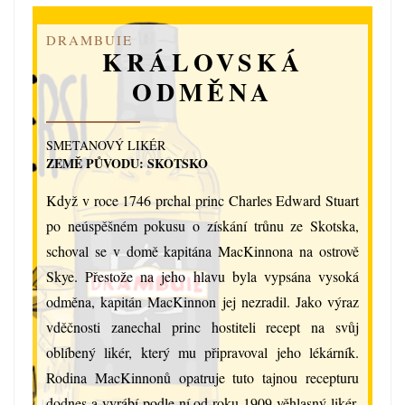
DRAMBUIE
KRÁLOVSKÁ
ODMĚNA
SMETANOVÝ LIKÉR
ZEMĚ PŮVODU: SKOTSKO
Když v roce 1746 prchal princ Charles Edward Stuart
po neúspěšném pokusu o získání trůnu ze Skotska,
schoval se v domě kapitána MacKinnona na ostrově
Skye. Přestože na jeho hlavu byla vypsána vysoká
odměna, kapitán MacKinnon jej nezradil. Jako výraz
vděčnosti zanechal princ hostiteli recept na svůj
oblíbený likér, který mu připravoval jeho lékárník.
Rodina MacKinnonů opatruje tuto tajnou recepturu
dodnes a vyrábí podle ní od roku 1909 věhlasný likér,