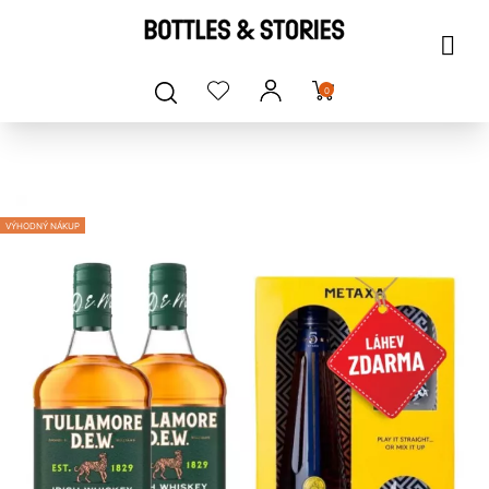
0
VÝHODNÝ NÁKUP