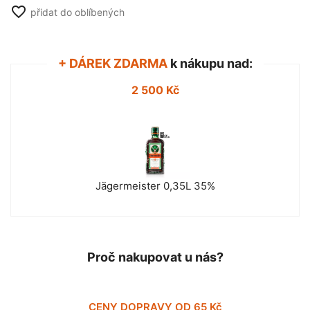
favorite_border
přidat do oblíbených
+ DÁREK ZDARMA
k nákupu nad:
2 500 Kč
Jägermeister 0,35L 35%
Proč nakupovat u nás?
CENY DOPRAVY OD 65 Kč