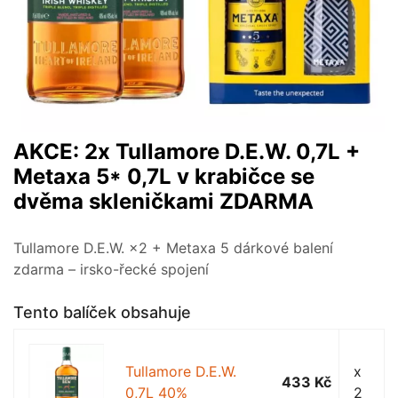
AKCE: 2x Tullamore D.E.W. 0,7L +
Metaxa 5* 0,7L v krabičce se
dvěma skleničkami ZDARMA
Tullamore D.E.W. ×2 + Metaxa 5 dárkové balení
zdarma – irsko-řecké spojení
Tento balíček obsahuje
Tullamore D.E.W.
x
433 Kč
0,7L 40%
2