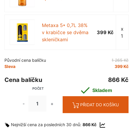
Metaxa 5* 0,7L 38%
x
v krabičce se dvěma
399 Kč
1
skleničkami
Původní cena balíčku
1 265 Kč
Sleva
399 Kč
Cena balíčku
866 Kč

POČET
Skladem
-
+
PŘIDAT DO KOŠÍKU
Nejnižší cena za posledních 30 dnů:
866 Kč