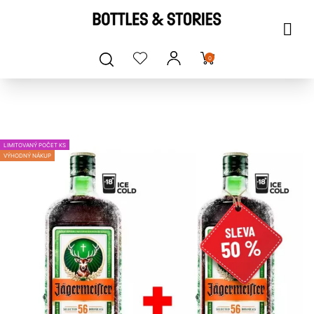
0
LIMITOVANÝ POČET KS
VÝHODNÝ NÁKUP