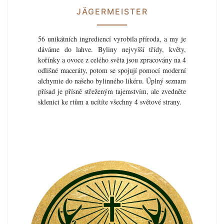
JÄGERMEISTER
56 unikátních ingrediencí vyrobila příroda, a my je
dáváme do lahve. Byliny nejvyšší třídy, květy,
kořínky a ovoce z celého světa jsou zpracovány na 4
odlišné maceráty, potom se spojují pomocí moderní
alchymie do našeho bylinného likéru. Úplný seznam
přísad je přísně střeženým tajemstvím, ale zvedněte
sklenici ke rtům a ucítíte všechny 4 světové strany.