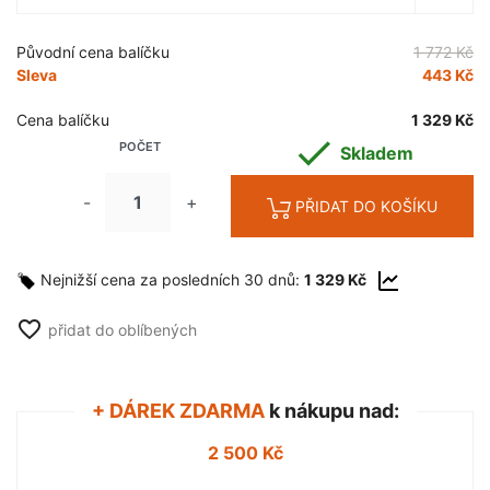
Původní cena balíčku
1 772 Kč
Sleva
443 Kč
Cena balíčku
1 329 Kč

POČET
Skladem
-
+
PŘIDAT DO KOŠÍKU
Nejnižší cena za posledních 30 dnů:
1 329 Kč
favorite_border
přidat do oblíbených
+ DÁREK ZDARMA
k nákupu nad:
2 500 Kč