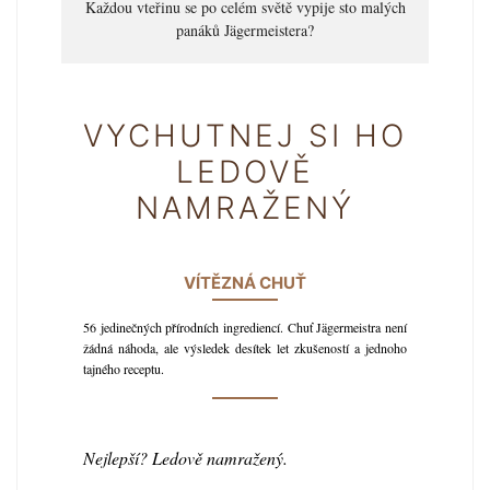
Každou vteřinu se po celém světě vypije sto malých
panáků Jägermeistera?
VYCHUTNEJ SI HO
LEDOVĚ
NAMRAŽENÝ
VÍTĚZNÁ CHUŤ
56 jedinečných přírodních ingrediencí. Chuť Jägermeistra není
žádná náhoda, ale výsledek desítek let zkušeností a jednoho
tajného receptu.
Nejlepší? Ledově namražený.