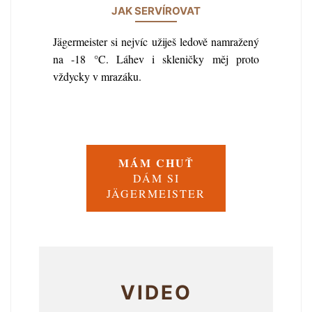
JAK SERVÍROVAT
Jägermeister si nejvíc užiješ ledově namražený
na -18 °C. Láhev i skleničky měj proto
vždycky v mrazáku.
MÁM CHUŤ
DÁM SI
JÄGERMEISTER
VIDEO