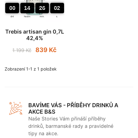
00
14
00
26
00
02
03
00
00
14
26
02
dní
hodin
min.
s.
Trebis artisan gin 0,7L
42,4%
Běžná cena
Cena
839 Kč
1 199 Kč
Zobrazení 1-1 z 1 položek
BAVÍME VÁS - PŘÍBĚHY DRINKŮ A
AKCE B&S
Naše Stories Vám přináší příběhy
drinků, barmanské rady a pravidelné
tipy na akce.