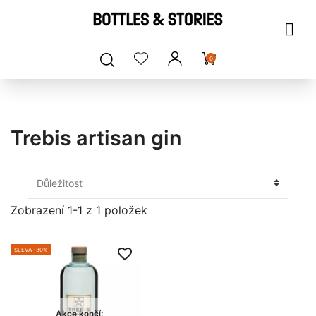
0
Trebis artisan gin
Zobrazení 1-1 z 1 položek
favorite_border
SLEVA -30%
Akce končí: