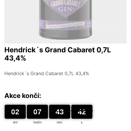
Hendrick´s Grand Cabaret 0,7L
43,4%
Hendrick´s Grand Cabaret 0,7L 43,4%
Akce končí:
02
02
00
07
07
00
43
43
00
41
42
41
dní
hodin
min.
s.