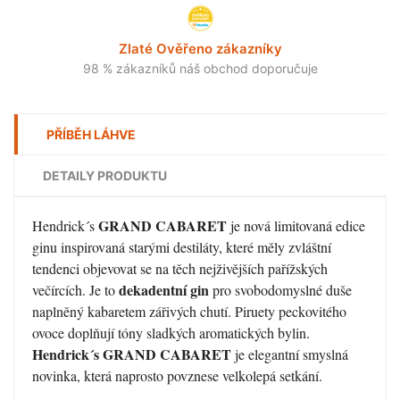
Zlaté Ověřeno zákazníky
98 % zákazníků náš obchod doporučuje
PŘÍBĚH LÁHVE
DETAILY PRODUKTU
GRAND CABARET
Hendrick´s
je nová limitovaná edice
ginu inspirovaná starými destiláty, které měly zvláštní
tendenci objevovat se na těch nejživějších pařížských
dekadentní gin
večírcích. Je to
pro svobodomyslné duše
naplněný kabaretem zářivých chutí. Piruety peckovitého
ovoce doplňují tóny sladkých aromatických bylin.
Hendrick´s GRAND CABARET
je elegantní smyslná
novinka, která naprosto povznese velkolepá setkání.