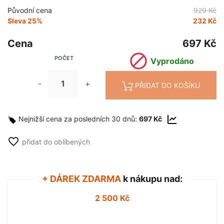
Původní cena
929 Kč
Sleva 25%
232 Kč
Cena
697 Kč

POČET
Vyprodáno
-
+
PŘIDAT DO KOŠÍKU
Nejnižší cena za posledních 30 dnů:
697 Kč
favorite_border
přidat do oblíbených
+ DÁREK ZDARMA
k nákupu nad:
2 500 Kč