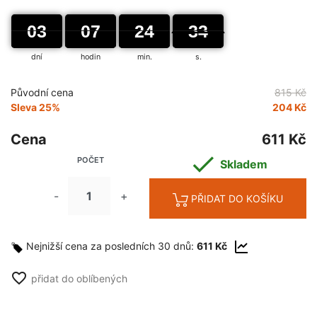
03
03
00
07
07
00
24
24
00
33
33
34
dní
hodin
min.
s.
Původní cena
815 Kč
Sleva 25%
204 Kč
Cena
611 Kč

POČET
Skladem
-
+
PŘIDAT DO KOŠÍKU
Nejnižší cena za posledních 30 dnů:
611 Kč
favorite_border
přidat do oblíbených