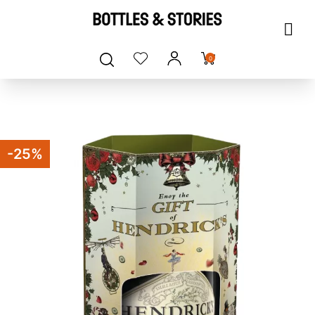
0
-25%