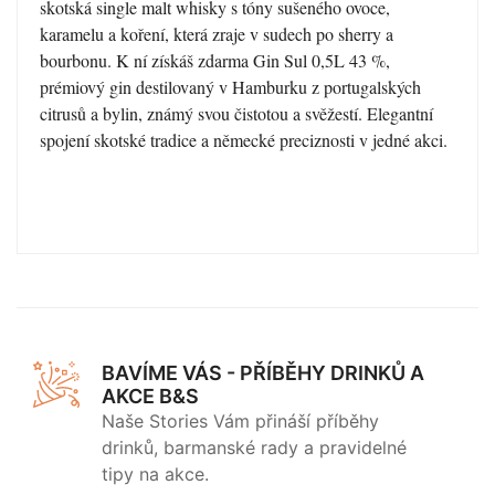
skotská single malt whisky s tóny sušeného ovoce,
karamelu a koření, která zraje v sudech po sherry a
bourbonu. K ní získáš zdarma Gin Sul 0,5L 43 %,
prémiový gin destilovaný v Hamburku z portugalských
citrusů a bylin, známý svou čistotou a svěžestí. Elegantní
spojení skotské tradice a německé preciznosti v jedné akci.
BAVÍME VÁS - PŘÍBĚHY DRINKŮ A
AKCE B&S
Naše Stories Vám přináší příběhy
drinků, barmanské rady a pravidelné
tipy na akce.