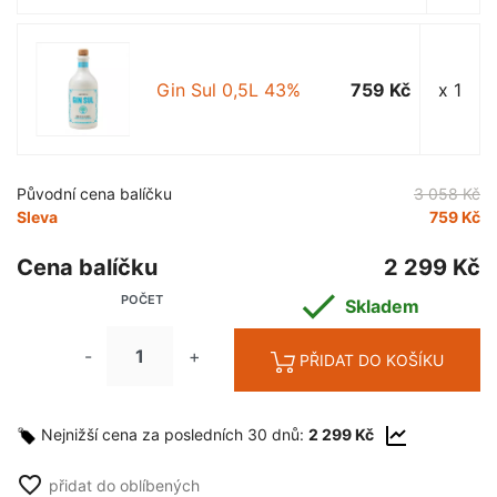
Gin Sul 0,5L 43%
759 Kč
x 1
Původní cena balíčku
3 058 Kč
Sleva
759 Kč
Cena balíčku
2 299 Kč

POČET
Skladem
-
+
PŘIDAT DO KOŠÍKU
Nejnižší cena za posledních 30 dnů:
2 299 Kč
favorite_border
přidat do oblíbených