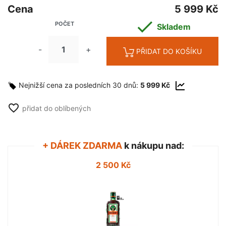
Cena
5 999 Kč

POČET
Skladem
-
+
PŘIDAT DO KOŠÍKU
Nejnižší cena za posledních 30 dnů:
5 999 Kč
favorite_border
přidat do oblíbených
+ DÁREK ZDARMA
k nákupu nad:
2 500 Kč