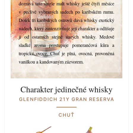
dozrává tato single malt whisky ještě čtyři měsíce
v pečlivě vybraných sudech po karibském rumu.
Dotek tří karibských ostrovů dává whisky exotický
nádech, který zintenzivňuje její charakter a odlišuje
ji od ostatních stejně starých whisky. Medově
sladké aroma prostupuje pomerančová kůra a
tropické ovoce. Chuť je plná, ovocná, provoněná
vanilkou a kandovaným zázvorem.
Charakter jedinečné whisky
GLENFIDDICH 21Y GRAN RESERVA
CHUŤ