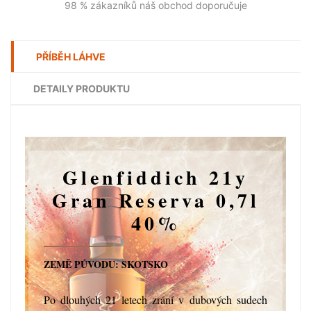
98 % zákazníků náš obchod doporučuje
PŘÍBĚH LÁHVE
DETAILY PRODUKTU
Glenfiddich 21y
Gran Reserva 0,7l
40%
ZEMĚ PŮVODU: SKOTSKO
Po dlouhých 21 letech zrání v dubových sudech