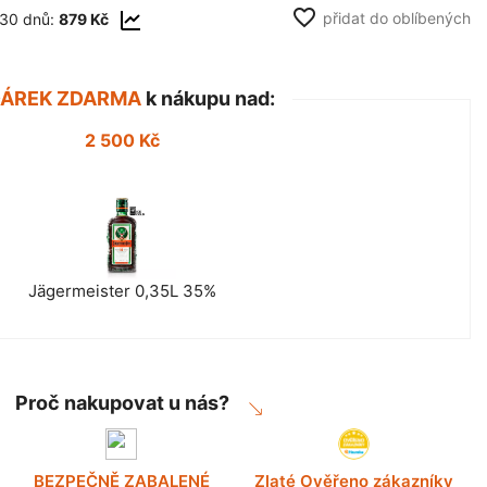
favorite_border
přidat do oblíbených
 30 dnů:
879 Kč
DÁREK ZDARMA
k nákupu nad:
2 500 Kč
Jägermeister 0,35L 35%
Proč nakupovat u nás?
BEZPEČNĚ ZABALENÉ
Zlaté Ověřeno zákazníky