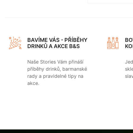
BAVÍME VÁS - PŘÍBĚHY
BO
DRINKŮ A AKCE B&S
KO
Naše Stories Vám přináší
Jed
příběhy drinků, barmanské
skl
rady a pravidelné tipy na
sla
akce.