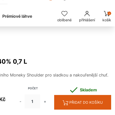
0
Prémiové láhve
oblíbené
přihlášení
košík
0% 0,7 L
lního Moneky Shoulder pro sladkou a nakouřenější chuť.

POČET
Skladem
Kč
-
+
PŘIDAT DO KOŠÍKU