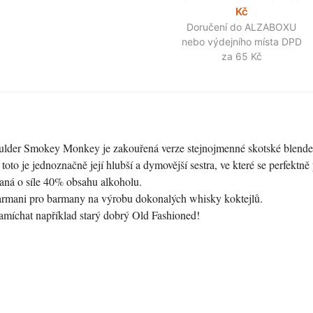
Kč
Doručení do ALZABOXU
nebo výdejního místa DPD
za 65 Kč
der Smokey Monkey je zakouřená verze stejnojmenné skotské blende
 toto je jednoznačně její hlubší a dymovější sestra, ve které se perfektn
aná o síle 40% obsahu alkoholu.
 barmani pro barmany na výrobu dokonalých whisky koktejlů.
namíchat například starý dobrý Old Fashioned!