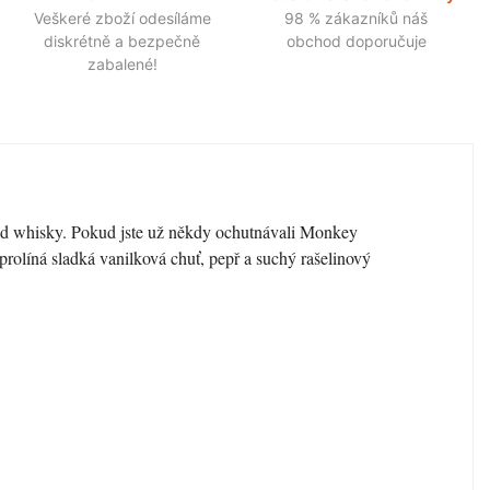
Veškeré zboží odesíláme
98 % zákazníků náš
diskrétně a bezpečně
obchod doporučuje
zabalené!
d whisky. Pokud jste už někdy ochutnávali Monkey
ě prolíná sladká vanilková chuť, pepř a suchý rašelinový