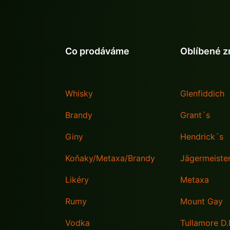
Co prodáváme
Oblíbené z
Whisky
Glenfiddich
Brandy
Grant´s
Giny
Hendrick´s
Koňaky/Metaxa/Brandy
Jägermeiste
Likéry
Metaxa
Rumy
Mount Gay
Vodka
Tullamore D.