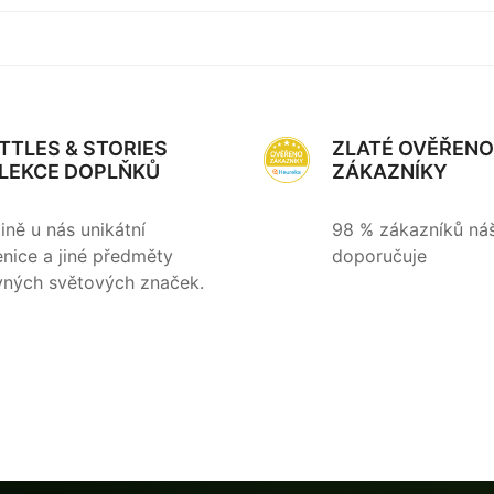
TTLES & STORIES
ZLATÉ OVĚŘENO
LEKCE DOPLŇKŮ
ZÁKAZNÍKY
ině u nás unikátní
98 % zákazníků ná
enice a jiné předměty
doporučuje
vných světových značek.