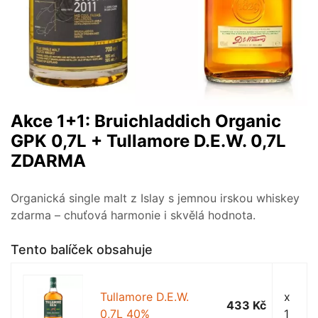
Akce 1+1: Bruichladdich Organic
GPK 0,7L + Tullamore D.E.W. 0,7L
ZDARMA
Organická single malt z Islay s jemnou irskou whiskey
zdarma – chuťová harmonie i skvělá hodnota.
Tento balíček obsahuje
Tullamore D.E.W.
x
433 Kč
0,7L 40%
1