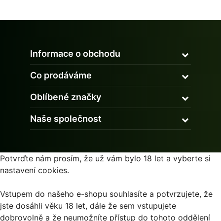
Informace o obchodu
Co prodáváme
Oblíbené značky
Naše společnost
Potvrďte nám prosím, že už vám bylo 18 let a vyberte si
nastavení cookies.
Vstupem do našeho e-shopu souhlasíte a potvrzujete, že
jste dosáhli věku 18 let, dále že sem vstupujete
dobrovolně a že neumožníte přístup do tohoto oddělení