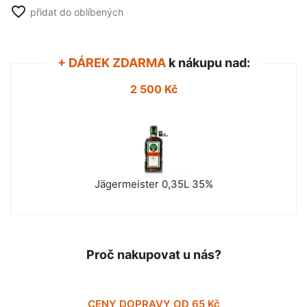
favorite_border
přidat do oblíbených
+ DÁREK ZDARMA
k nákupu nad:
2 500 Kč
Jägermeister 0,35L 35%
Proč nakupovat u nás?
CENY DOPRAVY OD 65 Kč