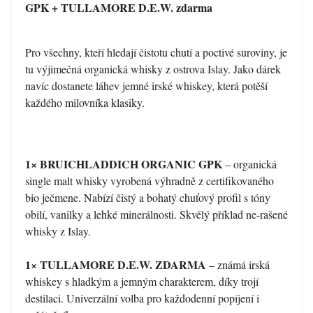
GPK + TULLAMORE D.E.W. zdarma
Pro všechny, kteří hledají čistotu chutí a poctivé suroviny, je
tu výjimečná organická whisky z ostrova Islay. Jako dárek
navíc dostanete láhev jemné irské whiskey, která potěší
každého milovníka klasiky.
1× BRUICHLADDICH ORGANIC GPK
– organická
single malt whisky vyrobená výhradně z certifikovaného
bio ječmene. Nabízí čistý a bohatý chuťový profil s tóny
obilí, vanilky a lehké minerálnosti. Skvělý příklad ne-rašené
whisky z Islay.
1× TULLAMORE D.E.W. ZDARMA
– známá irská
whiskey s hladkým a jemným charakterem, díky trojí
destilaci. Univerzální volba pro každodenní popíjení i