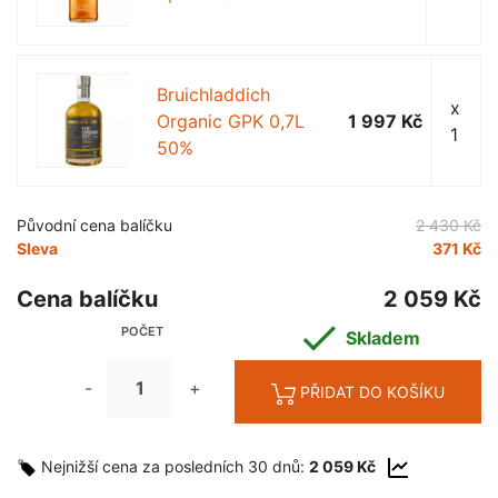
Bruichladdich
x
Organic GPK 0,7L
1 997 Kč
1
50%
Původní cena balíčku
2 430 Kč
Sleva
371 Kč
Cena balíčku
2 059 Kč

POČET
Skladem
-
+
PŘIDAT DO KOŠÍKU
Nejnižší cena za posledních 30 dnů:
2 059 Kč