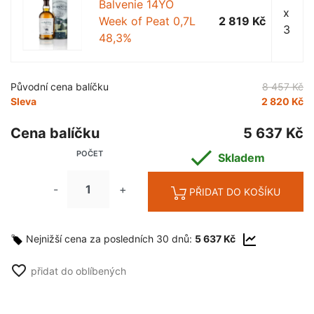
Balvenie 14YO
x
Week of Peat 0,7L
2 819 Kč
3
48,3%
Původní cena balíčku
8 457 Kč
Sleva
2 820 Kč
Cena balíčku
5 637 Kč

POČET
Skladem
-
+
PŘIDAT DO KOŠÍKU
Nejnižší cena za posledních 30 dnů:
5 637 Kč
favorite_border
přidat do oblíbených