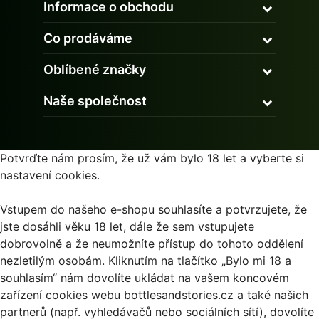
Informace o obchodu
Co prodáváme
Oblíbené značky
Naše společnost
Potvrďte nám prosím, že už vám bylo 18 let a vyberte si
nastavení cookies.
Vstupem do našeho e-shopu souhlasíte a potvrzujete, že
jste dosáhli věku 18 let, dále že sem vstupujete
dobrovolně a že neumožníte přístup do tohoto oddělení
nezletilým osobám. Kliknutím na tlačítko „Bylo mi 18 a
souhlasím“ nám dovolíte ukládat na vašem koncovém
zařízení cookies webu bottlesandstories.cz a také našich
partnerů (např. vyhledávačů nebo sociálních sítí), dovolíte