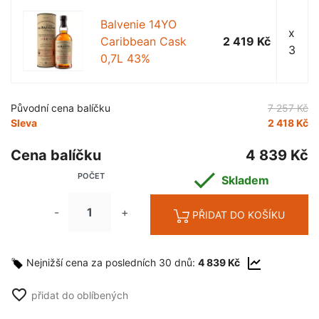
Balvenie 14YO
x
Caribbean Cask
2 419 Kč
3
0,7L 43%
Původní cena balíčku
7 257 Kč
Sleva
2 418 Kč
Cena balíčku
4 839 Kč

POČET
Skladem
-
+
PŘIDAT DO KOŠÍKU
Nejnižší cena za posledních 30 dnů:
4 839 Kč
favorite_border
přidat do oblíbených