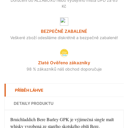
Doručení do ALZABOXU nebo výdejního místa DPD za 65
Kč
BEZPEČNĚ ZABALENÉ
Veškeré zboží odesíláme diskrétně a bezpečně zabalené!
Zlaté Ověřeno zákazníky
98 % zákazníků náš obchod doporučuje
PŘÍBĚH LÁHVE
DETAILY PRODUKTU
Bruichladdich Bere Barley GPK je výjimečná single malt
whisky vyrobená ze starého skotského obilí Bere,