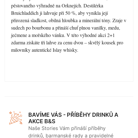
pěstovaného výhradně na Orknejích. Destilérka
Bruichladdich ji lahvuje při 50 %, aby vynikla její
přirozená sladkost, obilná hloubka a minerální tóny. Zraje v
sudech po bourbonu a přináší chuť plnou vanilky, medu,
ječmene a mořského vánku. V této výhodné akci 2+1
zdarma získáte tři lahve za cenu dvou – skvělý kousek pro
milovníky autentické Islay whisky.
BAVÍME VÁS - PŘÍBĚHY DRINKŮ A
AKCE B&S
Naše Stories Vám přináší příběhy
drinků, barmanské rady a pravidelné