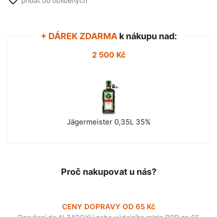
favorite_border
přidat do oblíbených
+ DÁREK ZDARMA
k nákupu nad:
2 500 Kč
Jägermeister 0,35L 35%
Proč nakupovat u nás?
CENY DOPRAVY OD 65 Kč