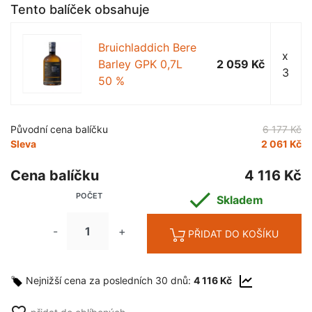
Tento balíček obsahuje
Bruichladdich Bere
x
Barley GPK 0,7L
2 059 Kč
3
50 %
Původní cena balíčku
6 177 Kč
Sleva
2 061 Kč
Cena balíčku
4 116 Kč

POČET
Skladem
-
+
PŘIDAT DO KOŠÍKU
Nejnižší cena za posledních 30 dnů:
4 116 Kč