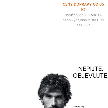
CENY DOPRAVY OD 65
Kč
Doručení do ALZABOXU
nebo výdejního místa DPD
za 65 Kč