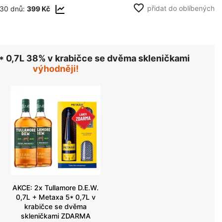
favorite_border
přidat do oblíbených
 30 dnů:
399 Kč
 0,7L 38% v krabičce se dvěma skleničkami
výhodněji!
AKCE: 2x Tullamore D.E.W.
0,7L + Metaxa 5* 0,7L v
krabičce se dvěma
skleničkami ZDARMA