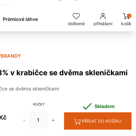
0
Prémiové láhve
oblíbené
přihlášení
košík
/BRANDY
8% v krabičce se dvěma skleničkami
ičce se dvěma skleničkami

POČET
Skladem
Kč
-
+
PŘIDAT DO KOŠÍKU