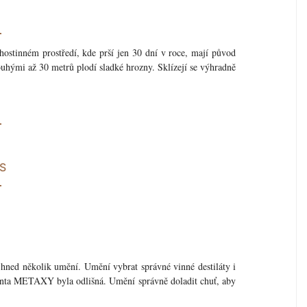
A
ostinném prostředí, kde prší jen 30 dní v roce, mají původ
uhými až 30 metrů plodí sladké hrozny. Sklízejí se výhradně
Y
S
hned několik umění. Umění vybrat správné vinné destiláty i
anta METAXY byla odlišná. Umění správně doladit chuť, aby