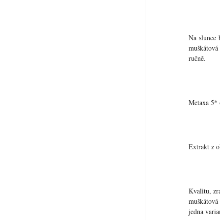
Na slunce 
muškátová 
ručně.
Metaxa 5* o
Extrakt z o
Kvalitu, z
muškátová 
jedna varia