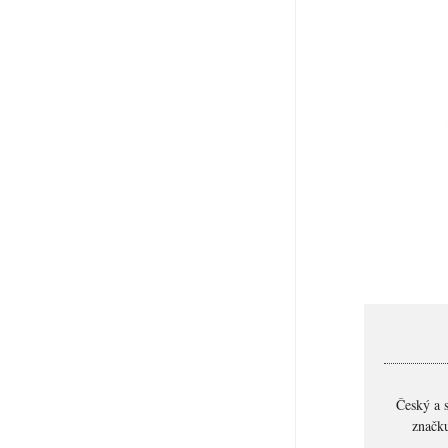
Český a 
značk