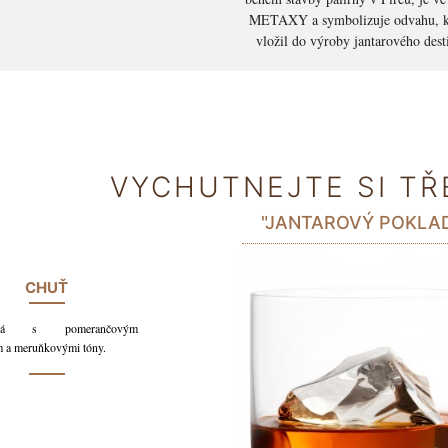
METAXY a symbolizuje odvahu, k
vložil do výroby jantarového dest
VYCHUTNEJTE SI TŘ
"JANTAROVÝ POKLAD
CHUŤ
nová s pomerančovým
 a meruňkovými tóny.