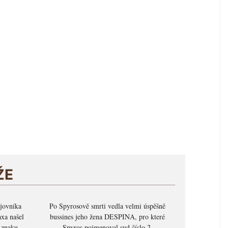
ŽE
jovníka
Po Spyrosově smrti vedla velmi úspěšně
xa našel
bussines jeho žena DESPINA, pro které
e znaku
Spyros pojmenoval sud číslo 2.