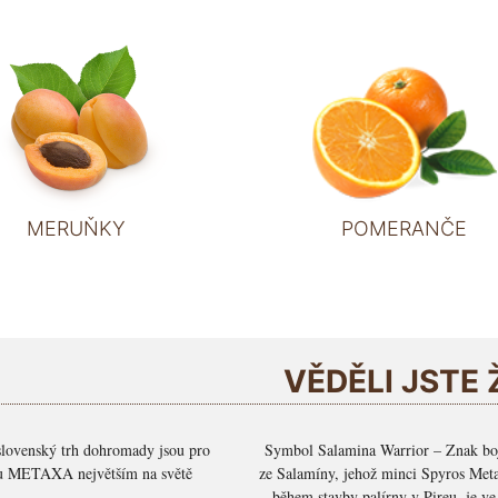
MERUŇKY
POMERANČE
VĚDĚLI JSTE 
slovenský trh dohromady jsou pro
Symbol Salamina Warrior – Znak bo
u METAXA největším na světě
ze Salamíny, jehož minci Spyros Meta
během stavby palírny v Pireu, je v