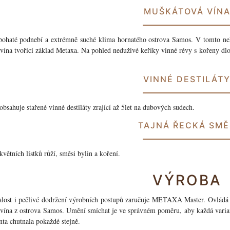
MUŠKÁTOVÁ VÍN
bohaté podnebí a extrémně suché klima hornatého ostrova Samos. V tomto neh
vína tvořící základ Metaxa. Na pohled neduživé keříky vinné révy s kořeny dlo
VINNÉ DESTILÁT
bsahuje stařené vinné destiláty zrající až 5let na dubových sudech.
TAJNÁ ŘECKÁ SMĚ
květních lístků růží, směsi bylin a koření.
VÝROBA
ralost i pečlivé dodržení výrobních postupů zaručuje METAXA Master. Ovládá 
vína z ostrova Samos. Umění smíchat je ve správném poměru, aby každá vari
nta chutnala pokaždé stejně.