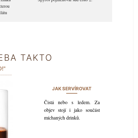
terou
ilátu
EBA TAKTO
!"
JAK SERVÍROVAT
Čistá nebo s ledem. Za
objev stojí i jako součást
míchaných drinků.