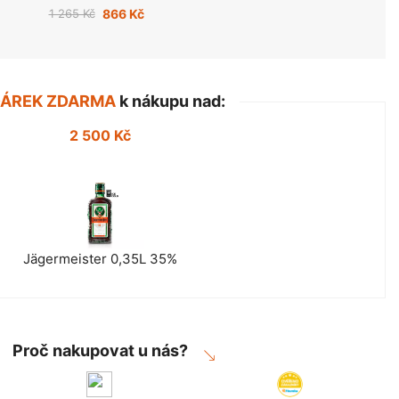
1 265 Kč
866 Kč
DÁREK ZDARMA
k nákupu nad:
2 500 Kč
Jägermeister 0,35L 35%
Proč nakupovat u nás?