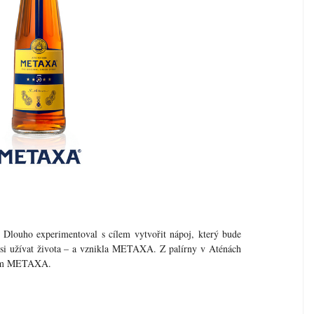
Dlouho experimentoval s cílem vytvořit nápoj, který bude
í si užívat života – a vznikla METAXA. Z palírny v Aténách
logem METAXA.