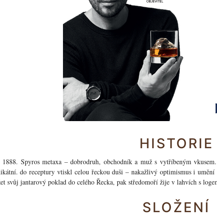
HISTORIE
 1888. Spyros metaxa – dobrodruh, obchodník a muž s vytříbeným vkusem. 
ikátní. do receptury vtiskl celou řeckou duši – nakažlivý optimismus i uměn
žet svůj jantarový poklad do celého Řecka, pak středomoří žije v lahvích s 
SLOŽENÍ